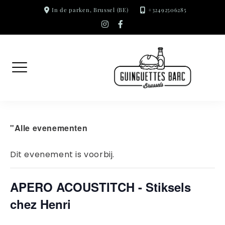
Ga
In de parken, Brussel (BE)
+32492506285
naar
instagram
facebook-
f
de
inhoud
"Alle evenementen
Dit evenement is voorbij.
APERO ACOUSTITCH - Stiksels
chez Henri