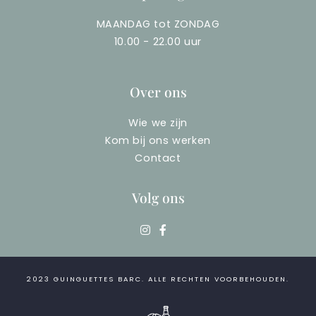
MAANDAG tot ZONDAG
10.00 - 22.00 uur
Over ons
Wie we zijn
Kom bij ons werken
Contact
Volg ons
2023
GUINGUETTES BARC
. ALLE RECHTEN VOORBEHOUDEN.