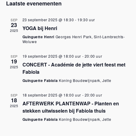
Laatste evenementen
k
i
e
g
23 september 2025 @ 18:30
-
19:30 uur
SEP
23
n
a
YOGA bij Henri
2025
Guinguette Henri
Georges Henri Park, Sint-Lambrechts-
e
t
Woluwe
n
i
19 september 2025 @ 18:00 uur
-
20:00 uur
SEP
19
b
e
CONCERT - Académie de jette viert feest met
2025
Fabiola
l
i
Guinguette Fabiola
Koning Boudewijnpark, Jette
a
n
18 september 2025 @ 18:00 uur
-
20:00 uur
SEP
d
d
18
AFTERWERK PLANTENWAP - Planten en
2025
e
e
stekken uitwisselen bij Fabiola thuis
Guinguette Fabiola
Koning Boudewijnpark, Jette
r
g