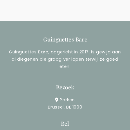
e
e
n
b
i
e
n
u
Guinguettes Barc
g
r
Guinguettes Barc, opgericht in 2017, is gewijd aan
e
t
al diegenen die graag ver lopen terwijl ze goed
b
e
eten.
e
n
Bezoek
u
i
r
s
Parken
Brussel, BE 1000
t
w
e
e
Bel