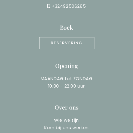
n
e
+32492506285
i
r
Boek
s
g
s
a
RESERVERING
e
v
n
e
Opening
w
MAANDAG tot ZONDAG
e
10.00 - 22.00 uur
e
Over ons
r
g
Wie we zijn
Kom bij ons werken