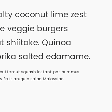
alty coconut lime zest
te veggie burgers
 shiitake. Quinoa
paprika salted edamame.
 butternut squash instant pot hummus
 fruit arugula salad Malaysian.