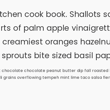
tchen cook book. Shallots s
arts of palm apple vinaigret
creamiest oranges hazelnut
a sprouts bite sized basil 
chocolate chocolate peanut butter dip fall roasted
i grains overflowing tempeh mint lime taco salsa fiery