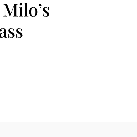
 Milo’s
ass
2