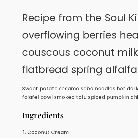
Recipe from the Soul Ki
overflowing berries he
couscous coconut milk 
flatbread spring alfalf
Sweet potato sesame soba noodles hot dark 
falafel bowl smoked tofu spiced pumpkin chil
Ingredients
Coconut Cream