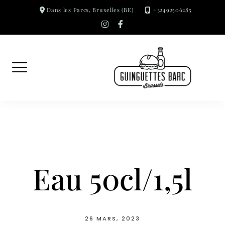
Skip
Dans les Parcs, Bruxelles (BE)
+32492506285
to
instagram
facebook-
f
content
Eau 50cl/1,5l
26 MARS, 2023