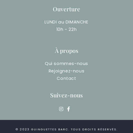
Ouverture
LUNDI au DIMANCHE
10h - 22h
À propos
Qui sommes-nous
Rejoignez-nous
Contact
Suivez-nous
© 2023
GUINGUETTES BARC
. TOUS DROITS RÉSERVÉS.